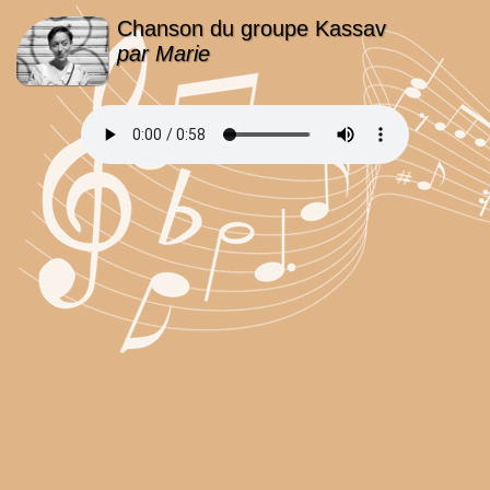
Chanson du groupe Kassav
par Marie