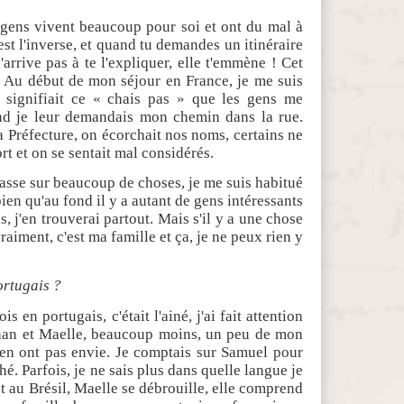
 gens vivent beaucoup pour soi et ont du mal à
'est l'inverse, et quand tu demandes un itinéraire
'arrive pas à te l'expliquer, elle t'emmène ! Cet
 Au début de mon séjour en France, je me suis
signifiait ce « chais pas » que les gens me
nd je leur demandais mon chemin dans la rue.
a Préfecture, on écorchait nos noms, certains ne
rt et on se sentait mal considérés.
passe sur beaucoup de choses, je me suis habitué
bien qu'au fond il y a autant de gens intéressants
s, j'en trouverai partout. Mais s'il y a une chose
iment, c'est ma famille et ça, je ne peux rien y
ortugais ?
 en portugais, c'était l'ainé, j'ai fait attention
than et Maelle, beaucoup moins, un peu de mon
n'en ont pas envie. Je comptais sur Samuel pour
hé. Parfois, je ne sais plus dans quelle langue je
st au Brésil, Maelle se débrouille, elle comprend