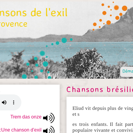
sons de l'exil
rovence
Déma
Chansons brésil
e
Eliud vit depuis plus de vi
et s
Trem das onze
es trois enfants. Il fait p
populaire vivante et convivia
 :Une chanson d'exil