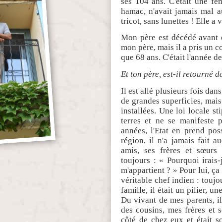
ses 104 ans. C'était une f
hamac, n'avait jamais mal a
tricot, sans lunettes ! Elle a
Mon père est décédé avant e
mon père, mais il a pris un 
que 68 ans. C'était l'année d
Et ton père, est-il retourné 
Il est allé plusieurs fois dan
de grandes superficies, mais i
installées. Une loi locale st
terres et ne se manifeste 
années, l'Etat en prend poss
région, il n'a jamais fait 
amis, ses frères et sœurs l
toujours : « Pourquoi irais
m'appartient ? » Pour lui, ça
véritable chef indien : toujou
famille, il était un pilier, 
Du vivant de mes parents, i
des cousins, mes frères et 
côté de chez eux et était s