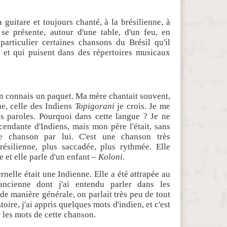
 guitare et toujours chanté, à la brésilienne, à
se présente, autour d'une table, d'un feu, en
particulier certaines chansons du Brésil qu'il
t et qui puisent dans des répertoires musicaux
en connais un paquet. Ma mère chantait souvent,
ue, celle des Indiens
Topigorani
je crois. Je me
s paroles. Pourquoi dans cette langue ? Je ne
scendante d'Indiens, mais mon père l'était, sans
tte chanson par lui. C'est une chanson très
résilienne, plus saccadée, plus rythmée. Elle
 et elle parle d'un enfant –
Koloni.
nelle était une Indienne. Elle a été attrapée au
 ancienne dont j'ai entendu parler dans les
de manière générale, on parlait très peu de tout
oire, j'ai appris quelques mots d'indien, et c'est
r les mots de cette chanson.