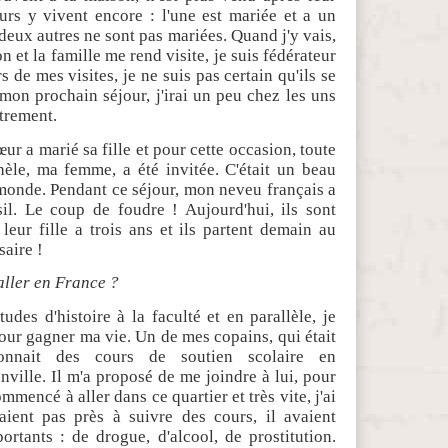
œurs y vivent encore : l'une est mariée et a un
s deux autres ne sont pas mariées. Quand j'y vais,
n et la famille me rend visite, je suis fédérateur
s de mes visites, je ne suis pas certain qu'ils se
mon prochain séjour, j'irai un peu chez les uns
utrement.
ur a marié sa fille et pour cette occasion, toute
hèle, ma femme, a été invitée. C'était un beau
onde. Pendant ce séjour, mon neveu français a
il. Le coup de foudre ! Aujourd'hui, ils sont
leur fille a trois ans et ils partent demain au
saire !
aller en France ?
udes d'histoire à la faculté et en parallèle, je
our gagner ma vie. Un de mes copains, qui était
donnait des cours de soutien scolaire en
ville. Il m'a proposé de me joindre à lui, pour
ommencé à aller dans ce quartier et très vite, j'ai
aient pas près à suivre des cours, il avaient
ortants : de drogue, d'alcool, de prostitution.