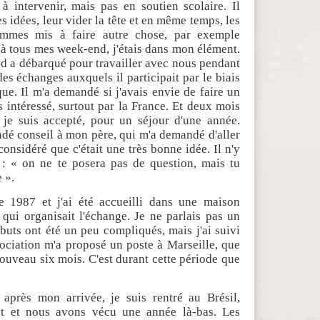
 intervenir, mais pas en soutien scolaire. Il
es idées, leur vider la tête et en même temps, les
ommes mis à faire autre chose, par exemple
s là tous mes week-end, j'étais dans mon élément.
nd a débarqué pour travailler avec nous pendant
des échanges auxquels il participait par le biais
ue. Il m'a demandé si j'avais envie de faire un
s intéressé, surtout par la France. Et deux mois
 je suis accepté, pour un séjour d'une année.
andé conseil à mon père, qui m'a demandé d'aller
considéré que c'était une très bonne idée. Il n'y
 : « on ne te posera pas de question, mais tu
 ».
e 1987 et j'ai été accueilli dans une maison
n qui organisait l'échange. Je ne parlais pas un
buts ont été un peu compliqués, mais j'ai suivi
ssociation m'a proposé un poste à Marseille, que
nouveau six mois. C'est durant cette période que
après mon arrivée, je suis rentré au Brésil,
ût et nous avons vécu une année là-bas. Les