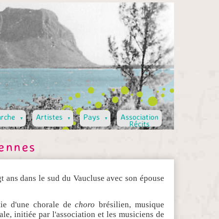
rche
Artistes
Pays
Association
▼
▼
▼
Récits
iennes
ngt ans dans le sud du Vaucluse avec son épouse
artie d'une chorale de
choro
brésilien, musique
le, initiée par l'association et les musiciens de