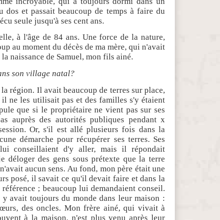
emme incroyable, qui a toujours dormi dans un
u dos et passait beaucoup de temps à faire du
 vécu seule jusqu'à ses cent ans.
lle, à l'âge de 84 ans. Une force de la nature,
coup au moment du décès de ma mère, qui n'avait
e la naissance de Samuel, mon fils ainé.
dans son village natal?
s la région. Il avait beaucoup de terres sur place,
l ne les utilisait pas et des familles s'y étaient
ipule que si le propriétaire ne vient pas sur ses
pas auprès des autorités publiques pendant x
ession. Or, s'il est allé plusieurs fois dans la
aucune démarche pour récupérer ses terres. Ses
ui conseillaient d'y aller, mais il répondait
-je déloger des gens sous prétexte que la terre
 n'avait aucun sens. Au fond, mon père était une
rs posé, il savait ce qu'il devait faire et dans la
une référence ; beaucoup lui demandaient conseil.
l y avait toujours du monde dans leur maison :
sœurs, des oncles. Mon frère ainé, qui vivait à
ouvent à la maison, n'est plus venu après leur