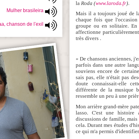
la
Roda (
www.laroda.fr
)
.
Mulher brasileira
Mais il a toujours joué de la
chaque fois que l'occasion 
a, chanson de l'exil
groupe ou en solitaire. En 
affectionne particulièremen
très divers .
« De chansons anciennes, j'
parfois dans une autre lang
souviens encore de certaine
sais pas, elle n'était pas de
doute connaissait-elle ce
différente de la musique b
ressemble un peu à une prière
Mon arrière grand-mère pater
lasso. C'est une histoire
discussions de famille, mais 
cela. Durant mes études d'hist
ce qui m'a permis d'identifie