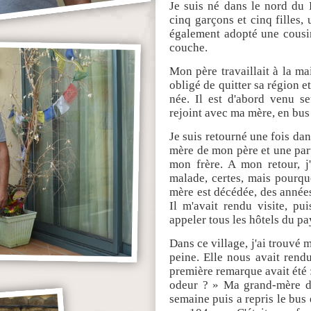
Je suis né dans le nord du 
cinq garçons et cinq filles,
également adopté une cousin
couche.
Mon père travaillait à la mai
obligé de quitter sa région et
née. Il est d'abord venu se
rejoint avec ma mère, en bus 
Je suis retourné une fois dans
mère de mon père et une parti
mon frère. A mon retour, j'
malade, certes, mais pourqu
mère est décédée, des années
Il m'avait rendu visite, pu
appeler tous les hôtels du pa
Dans ce village, j'ai trouvé 
peine. Elle nous avait rend
première remarque avait été :
odeur ? » Ma grand-mère déc
semaine puis a repris le bus 