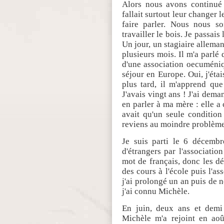
Alors nous avons continué à
fallait surtout leur changer l
faire parler. Nous nous s
travailler le bois. Je passai
Un jour, un stagiaire allema
plusieurs mois. Il m'a parlé 
d'une association oecuméniq
séjour en Europe. Oui, j'étai
plus tard, il m'apprend que
J'avais vingt ans ! J'ai dem
en parler à ma mère : elle a 
avait qu'un seule condition
reviens au moindre problème
Je suis parti le 6 décembr
d'étrangers par l'associatio
mot de français, donc les dé
des cours à l'école puis l'a
j'ai prolongé un an puis de 
j'ai connu Michèle.
En juin, deux ans et demi 
Michèle m'a rejoint en ao