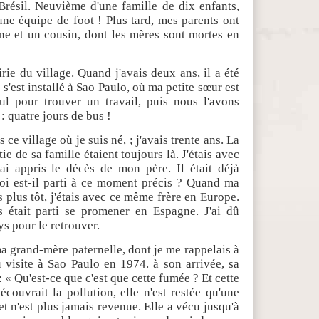
Brésil. Neuvième d'une famille de dix enfants,
 une équipe de foot ! Plus tard, mes parents ont
e et un cousin, dont les mères sont mortes en
rie du village. Quand j'avais deux ans, il a été
 s'est installé à Sao Paulo, où ma petite sœur est
ul pour trouver un travail, puis nous l'avons
: quatre jours de bus !
 ce village où je suis né, ; j'avais trente ans. La
e de sa famille étaient toujours là. J'étais avec
ai appris le décès de mon père. Il était déjà
oi est-il parti à ce moment précis ? Quand ma
 plus tôt, j'étais avec ce même frère en Europe.
is était parti se promener en Espagne. J'ai dû
ys pour le retrouver.
ma grand-mère paternelle, dont je me rappelais à
u visite à Sao Paulo en 1974. à son arrivée, sa
 « Qu'est-ce que c'est que cette fumée ? Et cette
ouvrait la pollution, elle n'est restée qu'une
et n'est plus jamais revenue. Elle a vécu jusqu'à