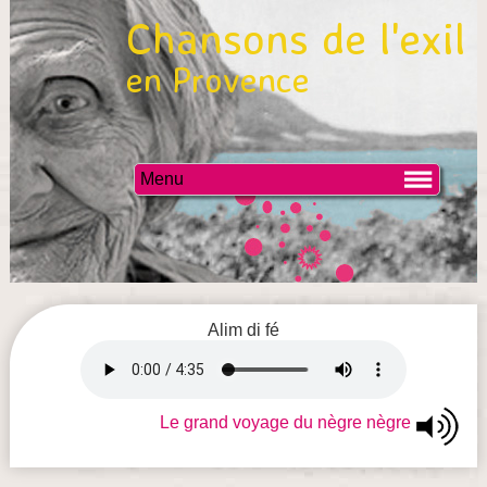
Chansons de l'exil
en Provence
Menu
Alim di fé
Le grand voyage du nègre nègre